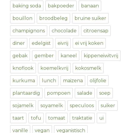
baking soda
bakpoeder
banaan
bouillon
broodbeleg
bruine suiker
champignons
chocolade
citroensap
diner
edelgist
eivrij
ei vrij koken
gebak
gember
kaneel
kippeneiwitvrij
knoflook
koemelkvrij
kokosmelk
kurkuma
lunch
maizena
olijfolie
plantaardig
pompoen
salade
soep
sojamelk
soyamelk
speculoos
suiker
taart
tofu
tomaat
traktatie
ui
vanille
vegan
veganistisch