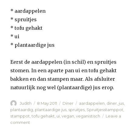
* aardappelen
* spruitjes
* tofu gehakt
* ui
* plantaardige jus
Eerst de aardappelen (in schil) en spruitjes
stomen. In een aparte pan ui en tofu gehakt
bakken en dan stampen maar. Als afsluiter
natuurlijk nog wel (plantaardige) jus erop.
Author
Judith
Posted
8 May 2011
Categories
Diner
Tags
aardappelen
,
diner
,
jus
,
on
plantaardig
,
plantaardige jus
,
spruitjes
,
Spruitjesstamppot
,
stamppot
,
tofu gehakt
,
ui
,
vegan
,
veganistisch
Leave a
comment
on
Spruitjesstamppot