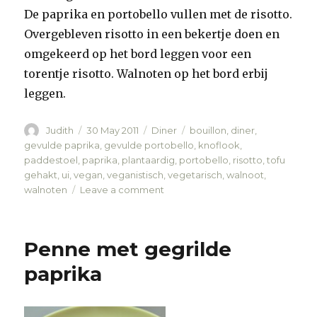
De paprika en portobello vullen met de risotto.
Overgebleven risotto in een bekertje doen en
omgekeerd op het bord leggen voor een
torentje risotto. Walnoten op het bord erbij
leggen.
Author
Judith
Posted
30 May 2011
Categories
Diner
Tags
bouillon
,
diner
,
on
gevulde paprika
,
gevulde portobello
,
knoflook
,
paddestoel
,
paprika
,
plantaardig
,
portobello
,
risotto
,
tofu
gehakt
,
ui
,
vegan
,
veganistisch
,
vegetarisch
,
walnoot
,
walnoten
Leave a comment
on
Gevulde
paprika
en
Penne met gegrilde
portobello
paprika