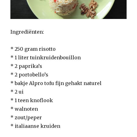
Ingrediënten:
* 250 gram risotto
* 1 liter tuinkruidenbouillon
* 2 paprika’s
* 2 portobello’s
* bakje Alpro tofu fijn gehakt naturel
* 2 ui
* 1 teen knoflook
* walnoten
* zout/peper
* italiaanse kruiden