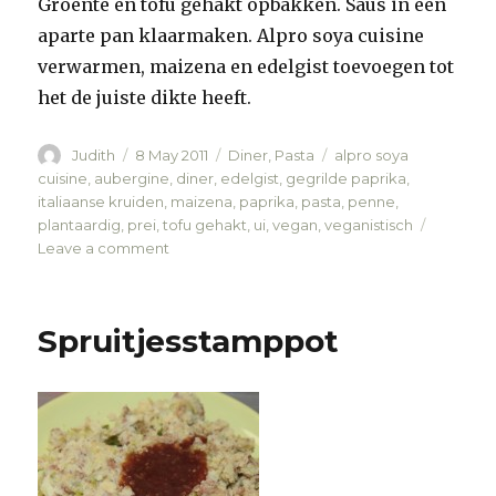
Groente en tofu gehakt opbakken. Saus in een
aparte pan klaarmaken. Alpro soya cuisine
verwarmen, maizena en edelgist toevoegen tot
het de juiste dikte heeft.
Author
Judith
Posted
8 May 2011
Categories
Diner
,
Pasta
Tags
alpro soya
on
cuisine
,
aubergine
,
diner
,
edelgist
,
gegrilde paprika
,
italiaanse kruiden
,
maizena
,
paprika
,
pasta
,
penne
,
plantaardig
,
prei
,
tofu gehakt
,
ui
,
vegan
,
veganistisch
Leave a comment
on
Penne
met
gegrilde
Spruitjesstamppot
paprika