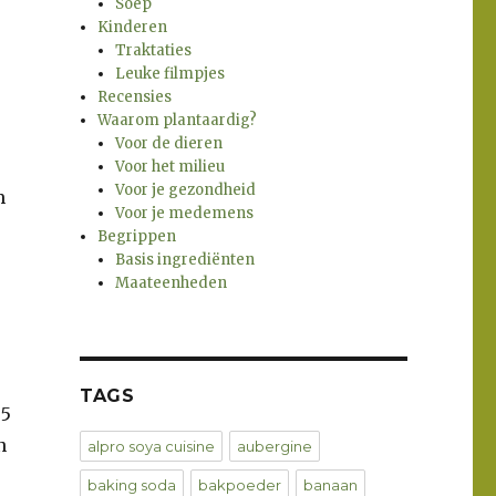
Soep
Kinderen
Traktaties
Leuke filmpjes
Recensies
Waarom plantaardig?
Voor de dieren
Voor het milieu
Voor je gezondheid
m
Voor je medemens
Begrippen
Basis ingrediënten
Maateenheden
TAGS
,5
n
alpro soya cuisine
aubergine
baking soda
bakpoeder
banaan