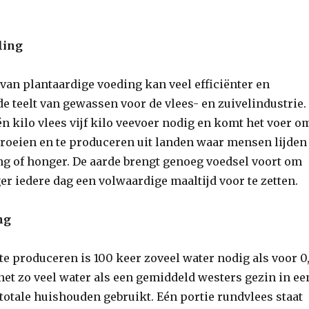
ling
van plantaardige voeding kan veel efficiënter en
e teelt van gewassen voor de vlees- en zuivelindustrie.
én kilo vlees vijf kilo veevoer nodig en komt het voer o
 groeien en te produceren uit landen waar mensen lijden
g of honger. De aarde brengt genoeg voedsel voort om
r iedere dag een volwaardige maaltijd voor te zetten.
ng
te produceren is 100 keer zoveel water nodig als voor 0
 net zo veel water als een gemiddeld westers gezin in ee
totale huishouden gebruikt. Eén portie rundvlees staat