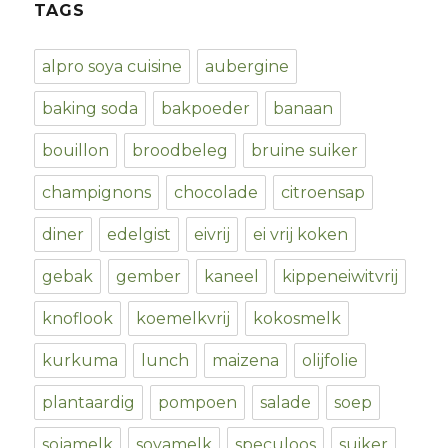
TAGS
alpro soya cuisine
aubergine
baking soda
bakpoeder
banaan
bouillon
broodbeleg
bruine suiker
champignons
chocolade
citroensap
diner
edelgist
eivrij
ei vrij koken
gebak
gember
kaneel
kippeneiwitvrij
knoflook
koemelkvrij
kokosmelk
kurkuma
lunch
maizena
olijfolie
plantaardig
pompoen
salade
soep
sojamelk
soyamelk
speculoos
suiker