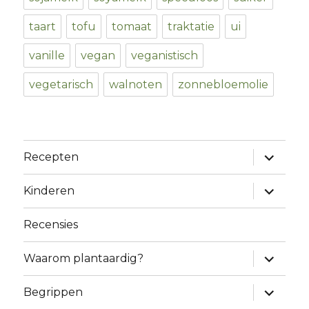
taart
tofu
tomaat
traktatie
ui
vanille
vegan
veganistisch
vegetarisch
walnoten
zonnebloemolie
expand
Recepten
child
menu
expand
Kinderen
child
menu
Recensies
expand
Waarom plantaardig?
child
menu
expand
Begrippen
child