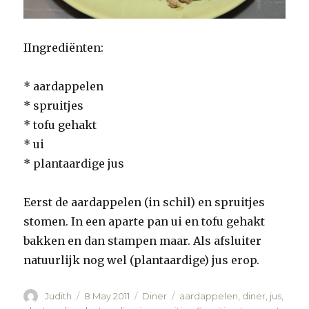
IIngrediënten:
* aardappelen
* spruitjes
* tofu gehakt
* ui
* plantaardige jus
Eerst de aardappelen (in schil) en spruitjes
stomen. In een aparte pan ui en tofu gehakt
bakken en dan stampen maar. Als afsluiter
natuurlijk nog wel (plantaardige) jus erop.
Author
Judith
Posted
8 May 2011
Categories
Diner
Tags
aardappelen
,
diner
,
jus
,