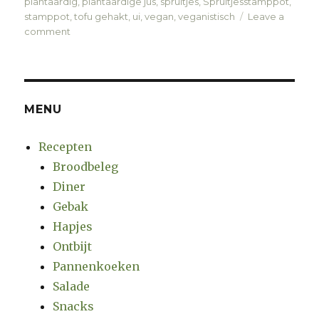
on
plantaardig
,
plantaardige jus
,
spruitjes
,
Spruitjesstamppot
,
stamppot
,
tofu gehakt
,
ui
,
vegan
,
veganistisch
Leave a
comment
on
Spruitjesstamppot
MENU
Recepten
Broodbeleg
Diner
Gebak
Hapjes
Ontbijt
Pannenkoeken
Salade
Snacks