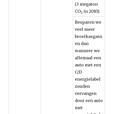
(3 megaton
CO
in 2010).
2
Besparen we
veel meer
broeikasgass
en dan
wanneer we
allemaal een
auto met een
C/D
energielabel
zouden
vervangen
door een auto
met