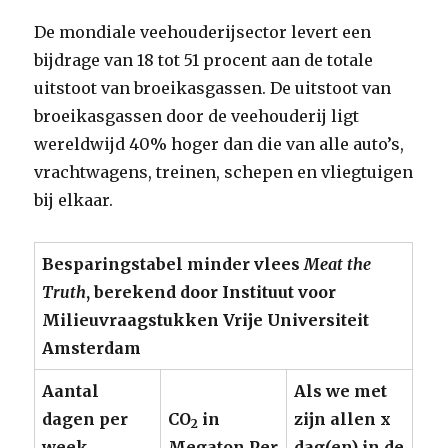
De mondiale veehouderijsector levert een
bijdrage van 18 tot 51 procent aan de totale
uitstoot van broeikasgassen. De uitstoot van
broeikasgassen door de veehouderij ligt
wereldwijd 40% hoger dan die van alle auto’s,
vrachtwagens, treinen, schepen en vliegtuigen
bij elkaar.
Besparingstabel minder vlees
Meat the
Truth
, berekend door Instituut voor
Milieuvraagstukken Vrije Universiteit
Amsterdam
Aantal
Als we met
dagen per
CO
in
zijn allen x
2
week
Megaton Per
dag(en) in de