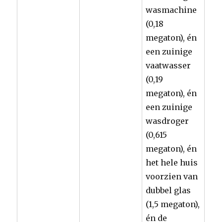
wasmachine
(0,18
megaton), én
een zuinige
vaatwasser
(0,19
megaton), én
een zuinige
wasdroger
(0,615
megaton), én
het hele huis
voorzien van
dubbel glas
(1,5 megaton),
én de