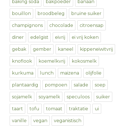
baking soda
bakpoeder
banaan
bouillon
broodbeleg
bruine suiker
champignons
chocolade
citroensap
diner
edelgist
eivrij
ei vrij koken
gebak
gember
kaneel
kippeneiwitvrij
knoflook
koemelkvrij
kokosmelk
kurkuma
lunch
maizena
olijfolie
plantaardig
pompoen
salade
soep
sojamelk
soyamelk
speculoos
suiker
taart
tofu
tomaat
traktatie
ui
vanille
vegan
veganistisch