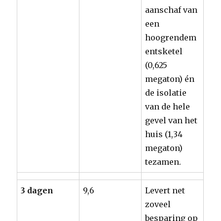
aanschaf van
een
hoogrendem
entsketel
(0,625
megaton) én
de isolatie
van de hele
gevel van het
huis (1,34
megaton)
tezamen.
3 dagen
9,6
Levert net
zoveel
besparing op