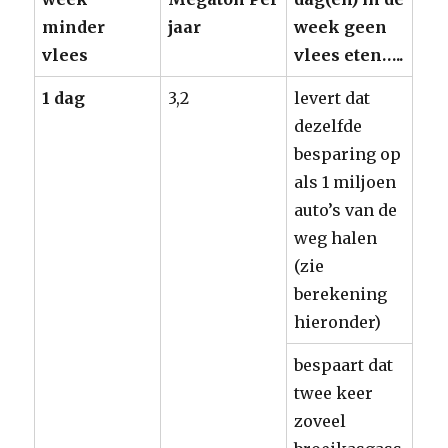
minder
jaar
week geen
vlees
vlees eten…..
1 dag
3,2
levert dat
dezelfde
besparing op
als 1 miljoen
auto’s van de
weg halen
(zie
berekening
hieronder)
bespaart dat
twee keer
zoveel