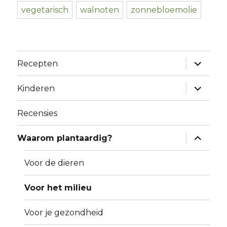
vegetarisch
walnoten
zonnebloemolie
expand
Recepten
child
menu
expand
Kinderen
child
menu
Recensies
expand
Waarom plantaardig?
child
menu
Voor de dieren
Voor het milieu
Voor je gezondheid