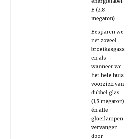
energielabel
B (2,8
megaton)
Besparen we
net zoveel
broeikasgass
en als
wanneer we
het hele huis
voorzien van
dubbel glas
(1,5 megaton)
én alle
gloeilampen
vervangen
door