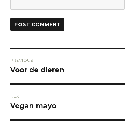
Post
PREVIOUS
navigation
Voor de dieren
Previous
post:
NEXT
Vegan mayo
Next
post: