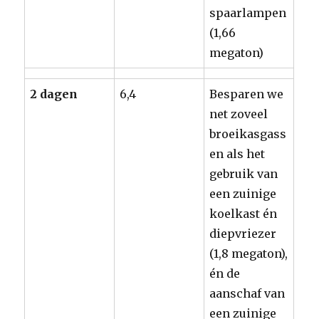
spaarlampen
(1,66
megaton)
2 dagen
6,4
Besparen we
net zoveel
broeikasgass
en als het
gebruik van
een zuinige
koelkast én
diepvriezer
(1,8 megaton),
én de
aanschaf van
een zuinige