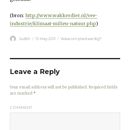
(bron:
http://www.wakkerdier.nl/vee-
industrie/klimaat-milieu-natuur.php
)
Author
Judith
Posted
13 May 2011
Categories
Waarom plantaardig?
on
Leave a Reply
Your email address will not be published.
Required fields
are marked
*
COMMENT