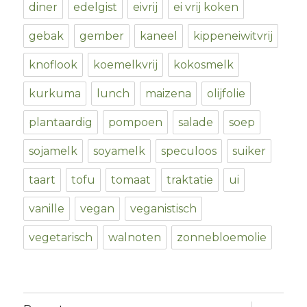
diner
edelgist
eivrij
ei vrij koken
gebak
gember
kaneel
kippeneiwitvrij
knoflook
koemelkvrij
kokosmelk
kurkuma
lunch
maizena
olijfolie
plantaardig
pompoen
salade
soep
sojamelk
soyamelk
speculoos
suiker
taart
tofu
tomaat
traktatie
ui
vanille
vegan
veganistisch
vegetarisch
walnoten
zonnebloemolie
expand