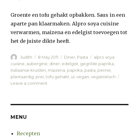
Groente en tofu gehakt opbakken. Saus in een
aparte pan klaarmaken. Alpro soya cuisine
verwarmen, maizena en edelgist toevoegen tot
het de juiste dikte heeft.
Author
Judith
Posted
8 May 2011
Categories
Diner
,
Pasta
Tags
alpro soya
on
cuisine
,
aubergine
,
diner
,
edelgist
,
gegrilde paprika
,
italiaanse kruiden
,
maizena
,
paprika
,
pasta
,
penne
,
plantaardig
,
prei
,
tofu gehakt
,
ui
,
vegan
,
veganistisch
Leave a comment
on
Penne
met
gegrilde
paprika
MENU
Recepten