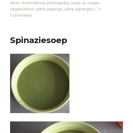
diner
,
koemelkvrij
,
plantaardig
,
soep
,
ui
,
vegan
,
veganistisch
,
witte asperge
,
witte asperges
2
Comments
on
Aspergesoep
Spinaziesoep