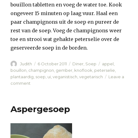
bouillon tabletten en voeg de water toe. Kook
ongeveer 15 minuten op laag vuur. Haal een
paar champignons uit de soep en pureer de
rest van de soep. Voeg de champignons weer
toe en strooi wat gehakte peterselie over de
geserveerde soep in de borden.
Author
Judith
Posted
6 October 2011
Categories
Diner
,
Soep
Tags
appel
,
on
bouillon
,
champignon
,
gember
,
knoflook
,
peterselie
,
plantaardig
,
soep
,
ui
,
veganistisch
,
vegetarisch
Leave a
comment
on
Champignon-
appel-
gember
Aspergesoep
Soep