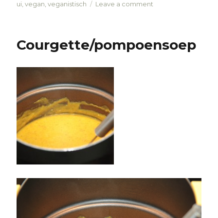
ui
,
vegan
,
veganistisch
Leave a comment
on
Pompoensoep
Courgette/pompoensoep