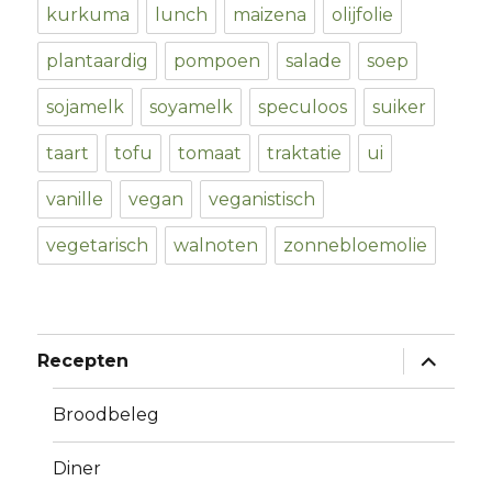
kurkuma
lunch
maizena
olijfolie
plantaardig
pompoen
salade
soep
sojamelk
soyamelk
speculoos
suiker
taart
tofu
tomaat
traktatie
ui
vanille
vegan
veganistisch
vegetarisch
walnoten
zonnebloemolie
expand
Recepten
child
menu
Broodbeleg
Diner