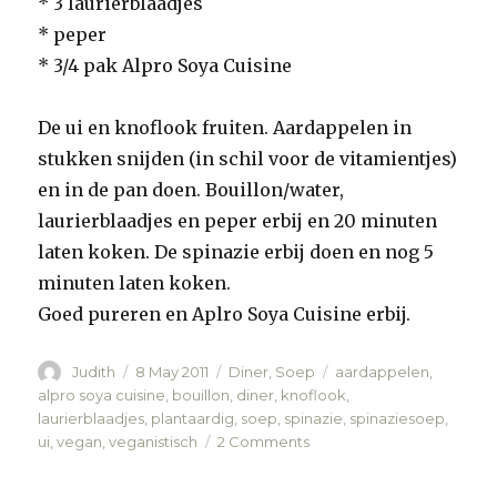
* 3 laurierblaadjes
* peper
* 3/4 pak Alpro Soya Cuisine
De ui en knoflook fruiten. Aardappelen in
stukken snijden (in schil voor de vitamientjes)
en in de pan doen. Bouillon/water,
laurierblaadjes en peper erbij en 20 minuten
laten koken. De spinazie erbij doen en nog 5
minuten laten koken.
Goed pureren en Aplro Soya Cuisine erbij.
Author
Judith
Posted
8 May 2011
Categories
Diner
,
Soep
Tags
aardappelen
,
on
alpro soya cuisine
,
bouillon
,
diner
,
knoflook
,
laurierblaadjes
,
plantaardig
,
soep
,
spinazie
,
spinaziesoep
,
ui
,
vegan
,
veganistisch
2 Comments
on
Spinaziesoep