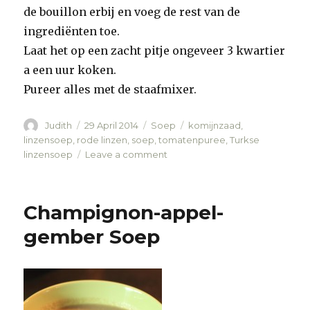
de bouillon erbij en voeg de rest van de
ingrediënten toe.
Laat het op een zacht pitje ongeveer 3 kwartier
a een uur koken.
Pureer alles met de staafmixer.
Author
Judith
Posted
29 April 2014
Categories
Soep
Tags
komijnzaad
,
on
linzensoep
,
rode linzen
,
soep
,
tomatenpuree
,
Turkse
linzensoep
Leave a comment
on
Turkse
linzensoep
Champignon-appel-
gember Soep