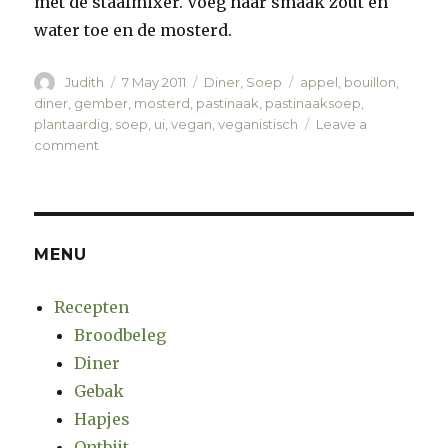
met de staafmixer. Voeg naar smaak zout en
water toe en de mosterd.
Author
Judith
Posted
7 May 2011
Categories
Diner
,
Soep
Tags
appel
,
bouillon
,
on
diner
,
gember
,
mosterd
,
pastinaak
,
pastinaaksoep
,
plantaardig
,
soep
,
ui
,
vegan
,
veganistisch
Leave a
comment
on
Pastinaaksoep
MENU
Recepten
Broodbeleg
Diner
Gebak
Hapjes
Ontbijt