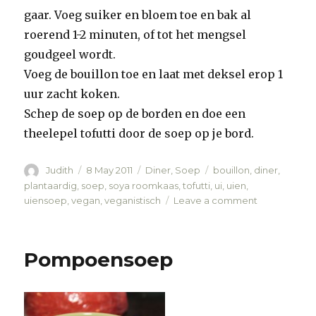
gaar. Voeg suiker en bloem toe en bak al
roerend 1-2 minuten, of tot het mengsel
goudgeel wordt.
Voeg de bouillon toe en laat met deksel erop 1
uur zacht koken.
Schep de soep op de borden en doe een
theelepel tofutti door de soep op je bord.
Author
Judith
Posted
8 May 2011
Categories
Diner
,
Soep
Tags
bouillon
,
diner
,
on
plantaardig
,
soep
,
soya roomkaas
,
tofutti
,
ui
,
uien
,
uiensoep
,
vegan
,
veganistisch
Leave a comment
on
Uiensoep
Pompoensoep