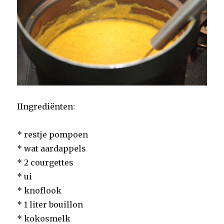
IIngrediënten:
* restje pompoen
* wat aardappels
* 2 courgettes
* ui
* knoflook
* 1 liter bouillon
* kokosmelk