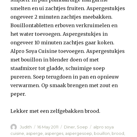
smelten en ui zachtjes fruiten. Aspergestukjes
ongeveer 2 minuten zachtjes meebakken.
Bouillontabletten erboven verkruimelen en
het water toevoegen. Aspergestukjes in
ongeveer 10 minuten zachtjes gaar koken.
Alpro Soya Cuisine toevoegen. Aspergestukjes
met bouillon in blender doen of met
staafmixer tot gladde, schuimige soep
pureren. Soep terugdoen in pan en opnieuw
verwarmen. Op smaak brengen met zout en
peper.
Lekker met een zelfgebakken brood.
Author
Judith
Posted
16 May 2011
Categories
Diner
,
Soep
Tags
alpro soya
on
cuisine
,
asperge
,
asperges
,
aspergesoep
,
bouillon
,
brood
,