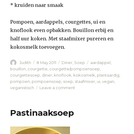
* kruiden naar smaak
Pompoen, aardappels, courgettes, ui en
knoflook even opbakken. Bouillon erbij en
half uur koken. Met staafmixer pureren en
kokosmelk toevoegen.
Author
Judith
Posted
8 May 2011
Categories
Diner
,
Soep
Tags
aardappel
,
on
bouillon
,
courgette
,
courgette/pompoensoep
,
courgettesoep
,
diner
,
knoflook
,
kokosmelk
,
plantaardig
,
pompoen
,
pompoensoep
,
soep
,
staafmixer
,
ui
,
vegan
,
veganistisch
Leave a comment
on
Courgette/pompoensoep
Pastinaaksoep