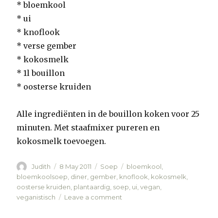
* bloemkool
* ui
* knoflook
* verse gember
* kokosmelk
* 1l bouillon
* oosterse kruiden
Alle ingrediënten in de bouillon koken voor 25
minuten. Met staafmixer pureren en
kokosmelk toevoegen.
Author
Judith
Posted
8 May 2011
Categories
Soep
Tags
bloemkool
,
on
bloemkoolsoep
,
diner
,
gember
,
knoflook
,
kokosmelk
,
oosterse kruiden
,
plantaardig
,
soep
,
ui
,
vegan
,
veganistisch
Leave a comment
on
Bloemkoolsoep