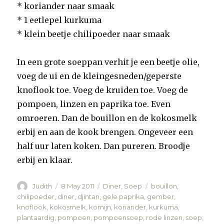
* koriander naar smaak
* 1 eetlepel kurkuma
* klein beetje chilipoeder naar smaak
In een grote soeppan verhit je een beetje olie,
voeg de ui en de kleingesneden/geperste
knoflook toe. Voeg de kruiden toe. Voeg de
pompoen, linzen en paprika toe. Even
omroeren. Dan de bouillon en de kokosmelk
erbij en aan de kook brengen. Ongeveer een
half uur laten koken. Dan pureren. Broodje
erbij en klaar.
Author
Judith
Posted
8 May 2011
Categories
Diner
,
Soep
Tags
bouillon
,
on
chilipoeder
,
diner
,
djintan
,
gele paprika
,
gember
,
knoflook
,
kokosmelk
,
komijn
,
koriander
,
kurkuma
,
plantaardig
,
pompoen
,
pompoensoep
,
rode linzen
,
soep
,