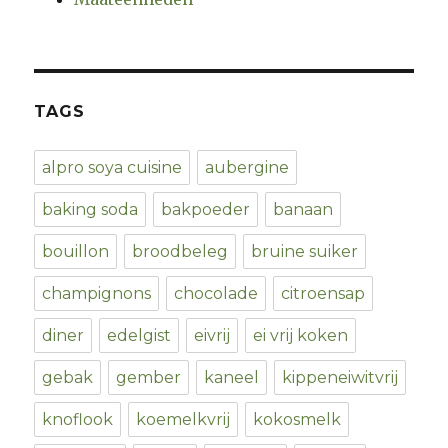
TAGS
alpro soya cuisine
aubergine
baking soda
bakpoeder
banaan
bouillon
broodbeleg
bruine suiker
champignons
chocolade
citroensap
diner
edelgist
eivrij
ei vrij koken
gebak
gember
kaneel
kippeneiwitvrij
knoflook
koemelkvrij
kokosmelk