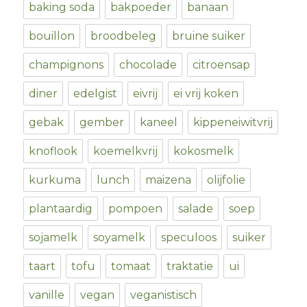
baking soda
bakpoeder
banaan
bouillon
broodbeleg
bruine suiker
champignons
chocolade
citroensap
diner
edelgist
eivrij
ei vrij koken
gebak
gember
kaneel
kippeneiwitvrij
knoflook
koemelkvrij
kokosmelk
kurkuma
lunch
maizena
olijfolie
plantaardig
pompoen
salade
soep
sojamelk
soyamelk
speculoos
suiker
taart
tofu
tomaat
traktatie
ui
vanille
vegan
veganistisch