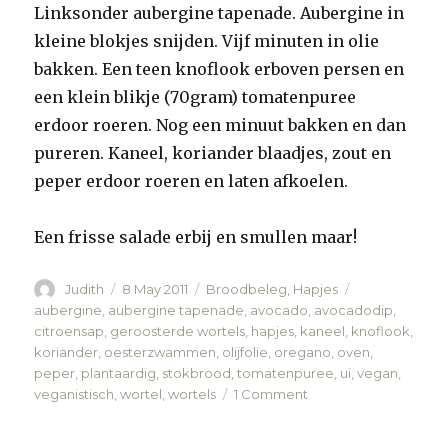
Linksonder aubergine tapenade. Aubergine in
kleine blokjes snijden. Vijf minuten in olie
bakken. Een teen knoflook erboven persen en
een klein blikje (70gram) tomatenpuree
erdoor roeren. Nog een minuut bakken en dan
pureren. Kaneel, koriander blaadjes, zout en
peper erdoor roeren en laten afkoelen.
Een frisse salade erbij en smullen maar!
Author
Judith
Posted
8 May 2011
Categories
Broodbeleg
,
Hapjes
Tags
on
aubergine
,
aubergine tapenade
,
avocado
,
avocadodip
,
citroensap
,
geroosterde wortels
,
hapjes
,
kaneel
,
knoflook
,
koriander
,
oesterzwammen
,
olijfolie
,
oregano
,
oven
,
peper
,
plantaardig
,
stokbrood
,
tomatenpuree
,
ui
,
vegan
,
veganistisch
,
wortel
,
wortels
1 Comment
on
Stokbrood
met