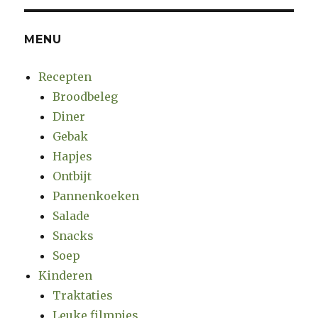
hapjes
MENU
Recepten
Broodbeleg
Diner
Gebak
Hapjes
Ontbijt
Pannenkoeken
Salade
Snacks
Soep
Kinderen
Traktaties
Leuke filmpjes