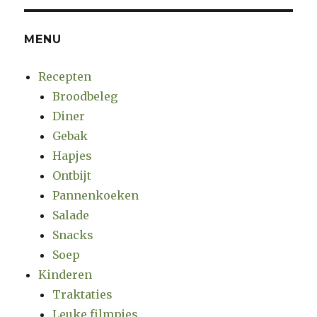
hapjes
MENU
Recepten
Broodbeleg
Diner
Gebak
Hapjes
Ontbijt
Pannenkoeken
Salade
Snacks
Soep
Kinderen
Traktaties
Leuke filmpjes