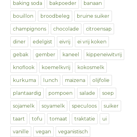
baking soda
bakpoeder
banaan
bouillon
broodbeleg
bruine suiker
champignons
chocolade
citroensap
diner
edelgist
eivrij
ei vrij koken
gebak
gember
kaneel
kippeneiwitvrij
knoflook
koemelkvrij
kokosmelk
kurkuma
lunch
maizena
olijfolie
plantaardig
pompoen
salade
soep
sojamelk
soyamelk
speculoos
suiker
taart
tofu
tomaat
traktatie
ui
vanille
vegan
veganistisch