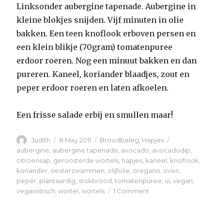
Linksonder aubergine tapenade. Aubergine in
kleine blokjes snijden. Vijf minuten in olie
bakken. Een teen knoflook erboven persen en
een klein blikje (70gram) tomatenpuree
erdoor roeren. Nog een minuut bakken en dan
pureren. Kaneel, koriander blaadjes, zout en
peper erdoor roeren en laten afkoelen.
Een frisse salade erbij en smullen maar!
Author
Judith
Posted
8 May 2011
Categories
Broodbeleg
,
Hapjes
Tags
on
aubergine
,
aubergine tapenade
,
avocado
,
avocadodip
,
citroensap
,
geroosterde wortels
,
hapjes
,
kaneel
,
knoflook
,
koriander
,
oesterzwammen
,
olijfolie
,
oregano
,
oven
,
peper
,
plantaardig
,
stokbrood
,
tomatenpuree
,
ui
,
vegan
,
veganistisch
,
wortel
,
wortels
1 Comment
on
Stokbrood
met