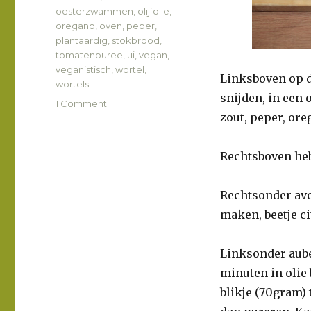
oesterzwammen
,
olijfolie
,
oregano
,
oven
,
peper
,
plantaardig
,
stokbrood
,
tomatenpuree
,
ui
,
vegan
,
veganistisch
,
wortel
,
Linksboven op de
wortels
snijden, in een 
1 Comment
on
zout, peper, ore
Stokbrood
met
hapjes
Rechtsboven he
Rechtsonder avoc
maken, beetje ci
Linksonder aube
minuten in olie
blikje (70gram)