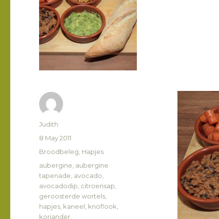
Author
Judith
Posted
8 May 2011
on
Categories
Broodbeleg
,
Hapjes
Tags
aubergine
,
aubergine
tapenade
,
avocado
,
avocadodip
,
citroensap
,
geroosterde wortels
,
hapjes
,
kaneel
,
knoflook
,
koriander
,