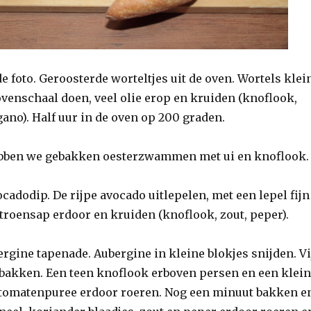
 foto. Geroosterde worteltjes uit de oven. Wortels klei
ovenschaal doen, veel olie erop en kruiden (knoflook,
gano). Half uur in de oven op 200 graden.
bben we gebakken oesterzwammen met ui en knoflook.
adodip. De rijpe avocado uitlepelen, met een lepel fijn
troensap erdoor en kruiden (knoflook, zout, peper).
rgine tapenade. Aubergine in kleine blokjes snijden. Vi
 bakken. Een teen knoflook erboven persen en een klein
 tomatenpuree erdoor roeren. Nog een minuut bakken e