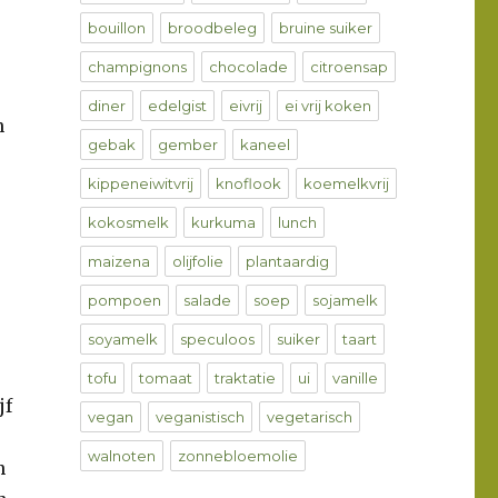
bouillon
broodbeleg
bruine suiker
champignons
chocolade
citroensap
diner
edelgist
eivrij
ei vrij koken
n
gebak
gember
kaneel
kippeneiwitvrij
knoflook
koemelkvrij
kokosmelk
kurkuma
lunch
maizena
olijfolie
plantaardig
pompoen
salade
soep
sojamelk
soyamelk
speculoos
suiker
taart
tofu
tomaat
traktatie
ui
vanille
jf
vegan
veganistisch
vegetarisch
walnoten
zonnebloemolie
n