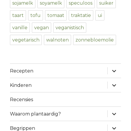
sojamelk
soyamelk
speculoos
suiker
taart
tofu
tomaat
traktatie
ui
vanille
vegan
veganistisch
vegetarisch
walnoten
zonnebloemolie
expand
Recepten
child
menu
expand
Kinderen
child
menu
Recensies
expand
Waarom plantaardig?
child
menu
expand
Begrippen