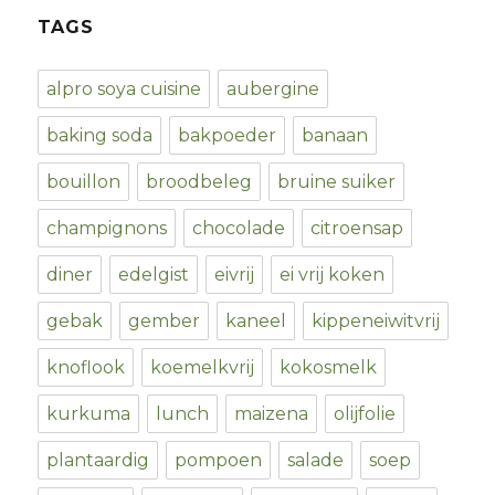
TAGS
alpro soya cuisine
aubergine
baking soda
bakpoeder
banaan
bouillon
broodbeleg
bruine suiker
champignons
chocolade
citroensap
diner
edelgist
eivrij
ei vrij koken
gebak
gember
kaneel
kippeneiwitvrij
knoflook
koemelkvrij
kokosmelk
kurkuma
lunch
maizena
olijfolie
plantaardig
pompoen
salade
soep