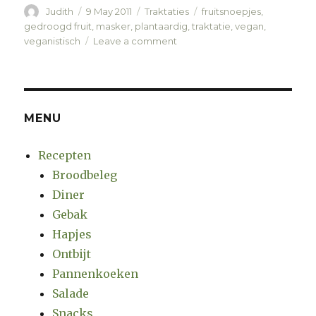
Author
Judith
Posted
9 May 2011
Categories
Traktaties
Tags
fruitsnoepjes
,
on
gedroogd fruit
,
masker
,
plantaardig
,
traktatie
,
vegan
,
veganistisch
Leave a comment
on
Maskers
met
rozijnenneus
MENU
Recepten
Broodbeleg
Diner
Gebak
Hapjes
Ontbijt
Pannenkoeken
Salade
Snacks