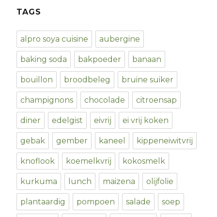
TAGS
alpro soya cuisine
aubergine
baking soda
bakpoeder
banaan
bouillon
broodbeleg
bruine suiker
champignons
chocolade
citroensap
diner
edelgist
eivrij
ei vrij koken
gebak
gember
kaneel
kippeneiwitvrij
knoflook
koemelkvrij
kokosmelk
kurkuma
lunch
maizena
olijfolie
plantaardig
pompoen
salade
soep