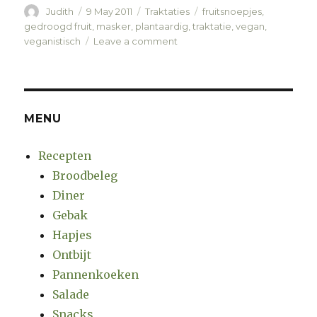
Author
Judith
Posted
9 May 2011
Categories
Traktaties
Tags
fruitsnoepjes
,
on
gedroogd fruit
,
masker
,
plantaardig
,
traktatie
,
vegan
,
veganistisch
Leave a comment
on
Maskers
met
rozijnenneus
MENU
Recepten
Broodbeleg
Diner
Gebak
Hapjes
Ontbijt
Pannenkoeken
Salade
Snacks