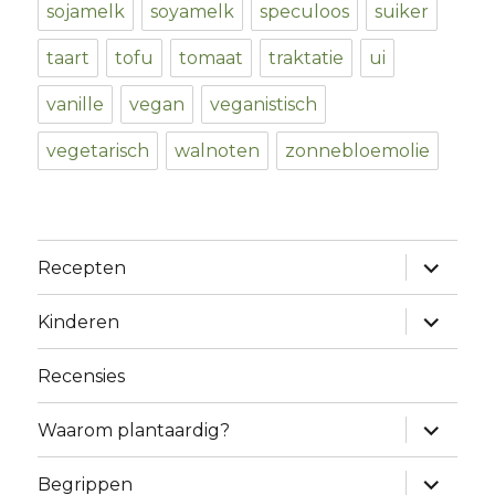
sojamelk
soyamelk
speculoos
suiker
taart
tofu
tomaat
traktatie
ui
vanille
vegan
veganistisch
vegetarisch
walnoten
zonnebloemolie
expand
Recepten
child
menu
expand
Kinderen
child
menu
Recensies
expand
Waarom plantaardig?
child
menu
expand
Begrippen