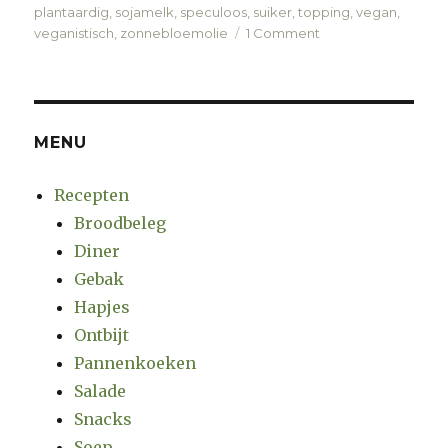
plantaardig
,
sojamelk
,
speculoos
,
suiker
,
topping
,
vegan
,
veganistisch
,
zonnebloemolie
1 Comment
on
Speculoos
cupcakes
met
topping
MENU
Recepten
Broodbeleg
Diner
Gebak
Hapjes
Ontbijt
Pannenkoeken
Salade
Snacks
Soep