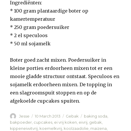
Ingrediënten:
* 100 gram plantaardige boter op
kamertemperatuur
* 250 gram poedersuiker
* 2 el speculoos
* 50 ml sojamelk
Boter goed zacht mixen. Poedersuiker in
kleine porties erdoorheen mixen tot er een
mooie gladde structuur ontstaat. Speculoos en
sojamelk erdoorheen mixen. De topping in
een slagroomspuit stoppen en op de
afgekoelde cupcakes spuiten.
Author
Jesse
Posted
10 March 2013
Categories
Gebak
Tags
baking soda
,
on
bakpoeder
,
cupcakes
,
ei vrij koken
,
eivrij
,
gebak
,
kippeneiwitvrij
,
koemelkvrij
,
koolzaadolie
,
maizena
,