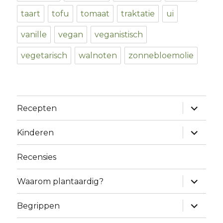
taart
tofu
tomaat
traktatie
ui
vanille
vegan
veganistisch
vegetarisch
walnoten
zonnebloemolie
expand
Recepten
child
menu
expand
Kinderen
child
menu
Recensies
expand
Waarom plantaardig?
child
menu
expand
Begrippen
child
menu