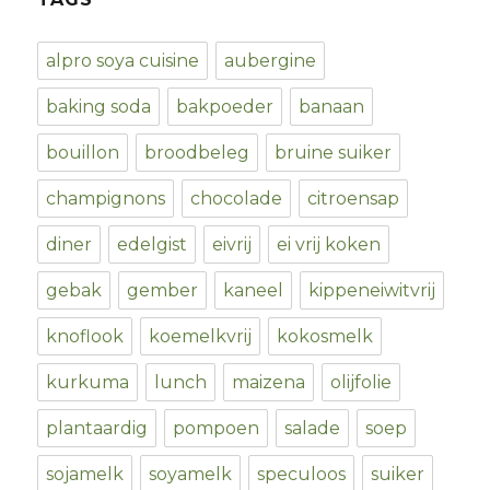
alpro soya cuisine
aubergine
baking soda
bakpoeder
banaan
bouillon
broodbeleg
bruine suiker
champignons
chocolade
citroensap
diner
edelgist
eivrij
ei vrij koken
gebak
gember
kaneel
kippeneiwitvrij
knoflook
koemelkvrij
kokosmelk
kurkuma
lunch
maizena
olijfolie
plantaardig
pompoen
salade
soep
sojamelk
soyamelk
speculoos
suiker