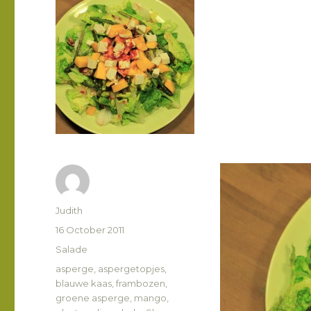
Author
Judith
Posted
16 October 2011
on
Categories
Salade
Tags
asperge
,
aspergetopjes
,
blauwe kaas
,
frambozen
,
groene asperge
,
mango
,