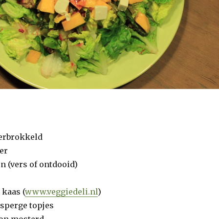
verbrokkeld
ker
n (vers of ontdooid)
 kaas (
www.veggiedeli.nl
)
asperge topjes
jon mosterd