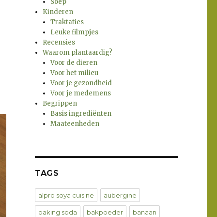
Soep
Kinderen
Traktaties
Leuke filmpjes
Recensies
Waarom plantaardig?
Voor de dieren
Voor het milieu
Voor je gezondheid
Voor je medemens
Begrippen
Basis ingrediënten
Maateenheden
TAGS
alpro soya cuisine
aubergine
baking soda
bakpoeder
banaan