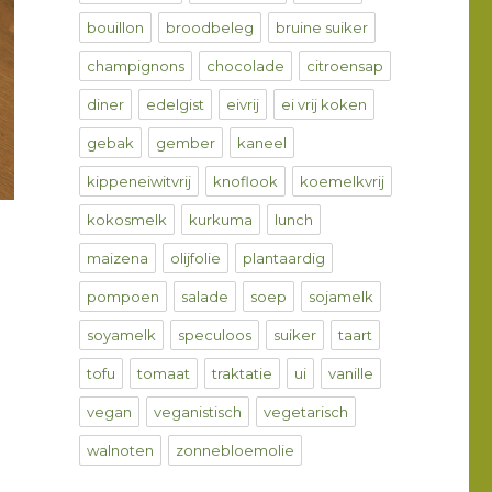
bouillon
broodbeleg
bruine suiker
champignons
chocolade
citroensap
diner
edelgist
eivrij
ei vrij koken
gebak
gember
kaneel
kippeneiwitvrij
knoflook
koemelkvrij
kokosmelk
kurkuma
lunch
maizena
olijfolie
plantaardig
pompoen
salade
soep
sojamelk
soyamelk
speculoos
suiker
taart
tofu
tomaat
traktatie
ui
vanille
vegan
veganistisch
vegetarisch
walnoten
zonnebloemolie