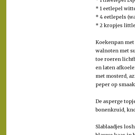
* 1 eetlepel wit
* 4 eetlepels (w
* 2 kropjes littl
Koekenpan met a
walnoten met su
toe roeren lich
en laten afkoel
met mosterd, azi
peper op smaak
De asperge topj
bonenkruid, kn
Slablaadjes los
blauwe kaas in 