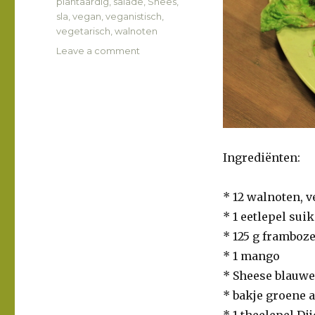
plantaardig
,
salade
,
Shees
,
sla
,
vegan
,
veganistisch
,
vegetarisch
,
walnoten
Leave a comment
on
Salade
met
walnoten,
framboos
en
mango
Ingrediënten:
* 12 walnoten, 
* 1 eetlepel sui
* 125 g framboze
* 1 mango
* Sheese blauwe
* bakje groene 
* 1 theelepel Di