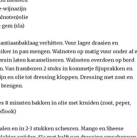
te-wijnazijn
alnoten)olie
e gem (sla)
ntiaanbaklaag verhitten. Vuur lager draaien en
iker in pan mengen. Walnoten op matig vuur onder af 
tbruin laten karameliseren. Walnoten overdoen op bord
en. Van frambozen 2 stuks in kommetje fijnprakken en
jn en olie tot dressing kloppen. Dressing met zout en
 brengen.
es 8 minuten bakken in olie met kruiden (zout, peper,
oflook)
halen en in 2-3 stukken scheuren. Mango en Sheese
blokjes snijden. Sla met helft van dressing omscheppen