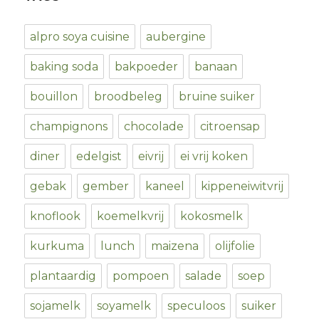
alpro soya cuisine
aubergine
baking soda
bakpoeder
banaan
bouillon
broodbeleg
bruine suiker
champignons
chocolade
citroensap
diner
edelgist
eivrij
ei vrij koken
gebak
gember
kaneel
kippeneiwitvrij
knoflook
koemelkvrij
kokosmelk
kurkuma
lunch
maizena
olijfolie
plantaardig
pompoen
salade
soep
sojamelk
soyamelk
speculoos
suiker