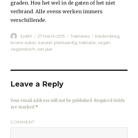
graden. Hou het wel in de gaten of het niet
verbrand. Alle ovens werken immers
verschillende.
Author
Judith
Posted
27 March 2015
Categories
Traktaties
Tags
bladerdeeg
,
on
bruine suiker
,
kaneel
,
plantaardig
,
traktatie
,
vegan
,
veganistisch
,
vier jaar
Leave a Reply
Your email address will not be published.
Required fields
are marked
*
COMMENT