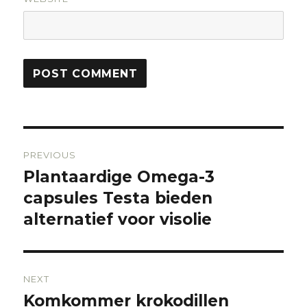
Post
PREVIOUS
navigation
Plantaardige Omega-3
Previous
capsules Testa bieden
post:
alternatief voor visolie
NEXT
Komkommer krokodillen
Next