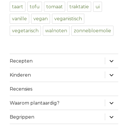
taart
tofu
tomaat
traktatie
ui
vanille
vegan
veganistisch
vegetarisch
walnoten
zonnebloemolie
expand
Recepten
child
menu
expand
Kinderen
child
menu
Recensies
expand
Waarom plantaardig?
child
menu
expand
Begrippen
child
menu