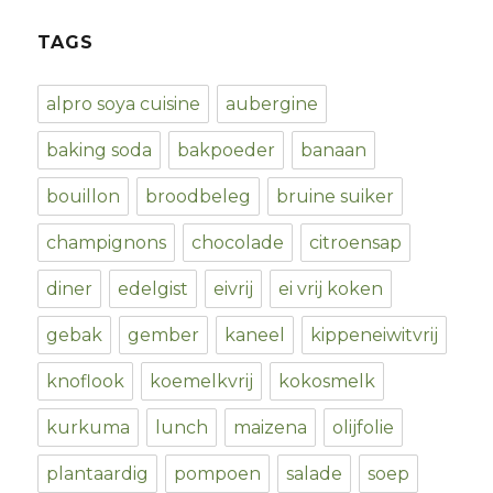
TAGS
alpro soya cuisine
aubergine
baking soda
bakpoeder
banaan
bouillon
broodbeleg
bruine suiker
champignons
chocolade
citroensap
diner
edelgist
eivrij
ei vrij koken
gebak
gember
kaneel
kippeneiwitvrij
knoflook
koemelkvrij
kokosmelk
kurkuma
lunch
maizena
olijfolie
plantaardig
pompoen
salade
soep