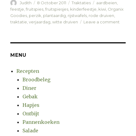
Author
Judith
Posted
8 October 2011
Categories
Traktaties
Tags
aardbeien
,
on
feestje
,
fruitspies
,
fruitspiesjes
,
kinderfeestje
,
kiwi
,
Organix
Goodies
,
perzik
,
plantaardig
,
rijstwafels
,
rode druiven
,
traktatie
,
verjaardag
,
witte druiven
Leave a comment
on
Fruitspi
MENU
Recepten
Broodbeleg
Diner
Gebak
Hapjes
Ontbijt
Pannenkoeken
Salade