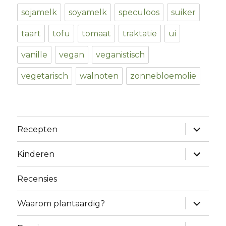
sojamelk
soyamelk
speculoos
suiker
taart
tofu
tomaat
traktatie
ui
vanille
vegan
veganistisch
vegetarisch
walnoten
zonnebloemolie
expand
Recepten
child
menu
expand
Kinderen
child
menu
Recensies
expand
Waarom plantaardig?
child
menu
expand