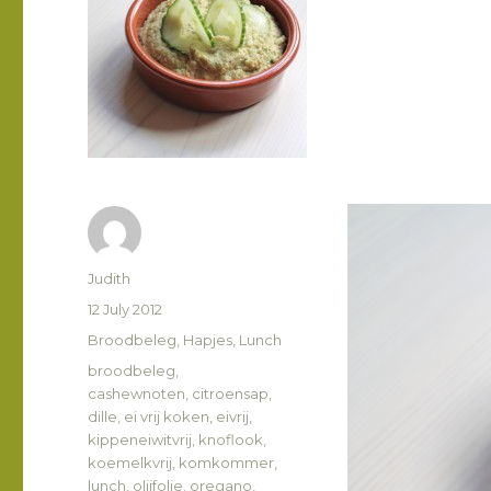
Author
Judith
Posted
12 July 2012
on
Categories
Broodbeleg
,
Hapjes
,
Lunch
Tags
broodbeleg
,
cashewnoten
,
citroensap
,
dille
,
ei vrij koken
,
eivrij
,
kippeneiwitvrij
,
knoflook
,
koemelkvrij
,
komkommer
,
lunch
,
olijfolie
,
oregano
,