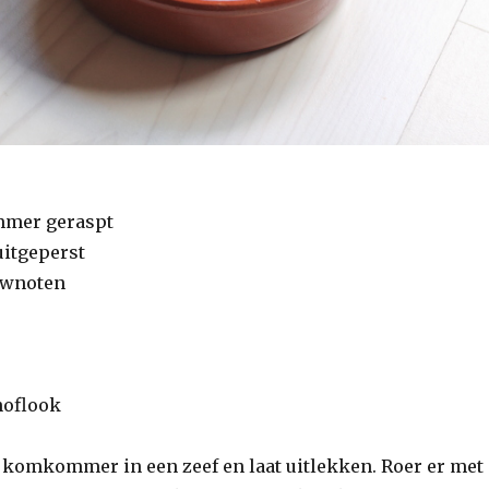
mmer geraspt
uitgeperst
ewnoten
noflook
 komkommer in een zeef en laat uitlekken. Roer er met