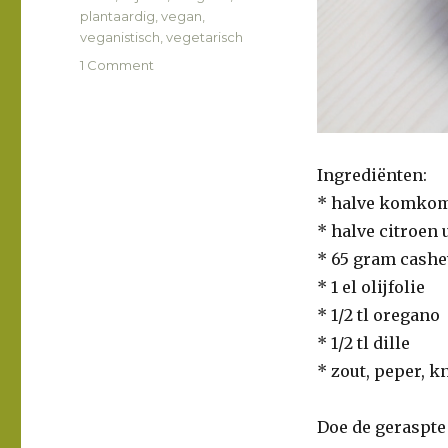
plantaardig
,
vegan
,
veganistisch
,
vegetarisch
1 Comment
on
Komkommerspread
Ingrediënten:
* halve komko
* halve citroen 
* 65 gram cash
* 1 el olijfolie
* 1/2 tl oregano
* 1/2 tl dille
* zout, peper, k
Doe de geraspte