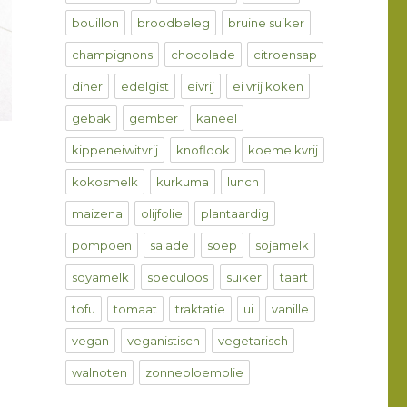
bouillon
broodbeleg
bruine suiker
champignons
chocolade
citroensap
diner
edelgist
eivrij
ei vrij koken
gebak
gember
kaneel
kippeneiwitvrij
knoflook
koemelkvrij
kokosmelk
kurkuma
lunch
maizena
olijfolie
plantaardig
pompoen
salade
soep
sojamelk
soyamelk
speculoos
suiker
taart
tofu
tomaat
traktatie
ui
vanille
vegan
veganistisch
vegetarisch
walnoten
zonnebloemolie