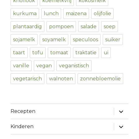
knoflook
koemelkvrij
kokosmelk
kurkuma
lunch
maizena
olijfolie
plantaardig
pompoen
salade
soep
sojamelk
soyamelk
speculoos
suiker
taart
tofu
tomaat
traktatie
ui
vanille
vegan
veganistisch
vegetarisch
walnoten
zonnebloemolie
expand
Recepten
child
menu
expand
Kinderen
child
menu