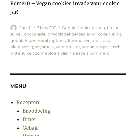
Romer0 – Vegan cookies invade your cookie
jar)
Author
Judith
Posted
7 May 2011
Categories
Gebak
Tags
baking soda
,
bruine
on
suiker
,
chocolade
,
chocoladekoekjes
,
ei vrij koken
,
eivrij
,
gebak
,
kippeneiwitvrij
,
koek
,
koemelkvrij
,
maizena
,
plantaardig
,
soyamelk
,
vanillesuiker
,
vegan
,
veganistisch
,
witte suiker
,
zonnebloemolie
Leave a comment
on
Chocoladeko
MENU
Recepten
Broodbeleg
Diner
Gebak