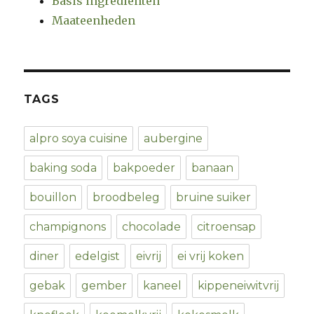
Basis ingrediënten
Maateenheden
TAGS
alpro soya cuisine
aubergine
baking soda
bakpoeder
banaan
bouillon
broodbeleg
bruine suiker
champignons
chocolade
citroensap
diner
edelgist
eivrij
ei vrij koken
gebak
gember
kaneel
kippeneiwitvrij