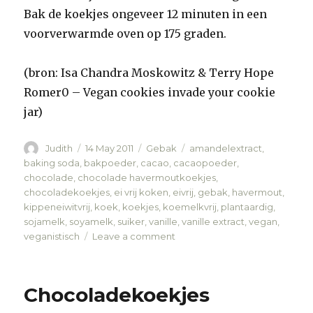
Bak de koekjes ongeveer 12 minuten in een
voorverwarmde oven op 175 graden.
(bron: Isa Chandra Moskowitz & Terry Hope
Romer0 – Vegan cookies invade your cookie
jar)
Author
Judith
Posted
14 May 2011
Categories
Gebak
Tags
amandelextract
,
on
baking soda
,
bakpoeder
,
cacao
,
cacaopoeder
,
chocolade
,
chocolade havermoutkoekjes
,
chocoladekoekjes
,
ei vrij koken
,
eivrij
,
gebak
,
havermout
,
kippeneiwitvrij
,
koek
,
koekjes
,
koemelkvrij
,
plantaardig
,
sojamelk
,
soyamelk
,
suiker
,
vanille
,
vanille extract
,
vegan
,
veganistisch
Leave a comment
on
Chocolade
havermoutkoekjes
Chocoladekoekjes