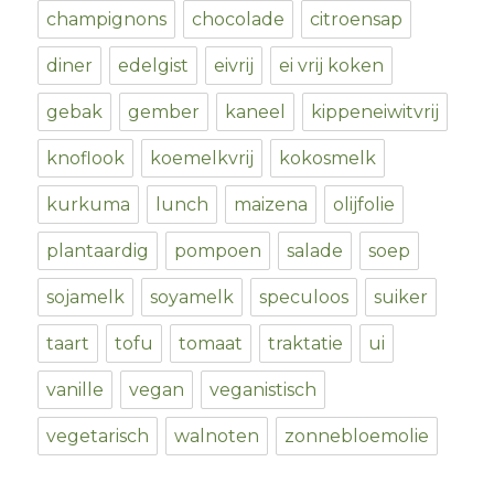
champignons
chocolade
citroensap
diner
edelgist
eivrij
ei vrij koken
gebak
gember
kaneel
kippeneiwitvrij
knoflook
koemelkvrij
kokosmelk
kurkuma
lunch
maizena
olijfolie
plantaardig
pompoen
salade
soep
sojamelk
soyamelk
speculoos
suiker
taart
tofu
tomaat
traktatie
ui
vanille
vegan
veganistisch
vegetarisch
walnoten
zonnebloemolie