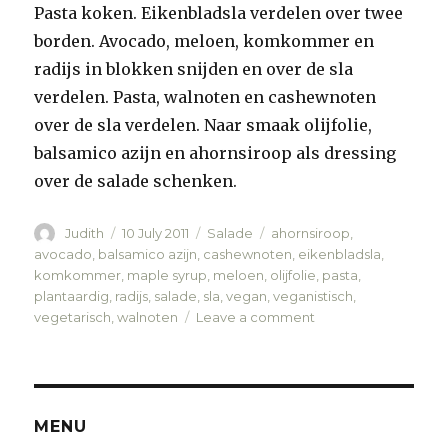
Pasta koken. Eikenbladsla verdelen over twee
borden. Avocado, meloen, komkommer en
radijs in blokken snijden en over de sla
verdelen. Pasta, walnoten en cashewnoten
over de sla verdelen. Naar smaak olijfolie,
balsamico azijn en ahornsiroop als dressing
over de salade schenken.
Author
Judith
Posted
10 July 2011
Categories
Salade
Tags
ahornsiroop
,
on
avocado
,
balsamico azijn
,
cashewnoten
,
eikenbladsla
,
komkommer
,
maple syrup
,
meloen
,
olijfolie
,
pasta
,
plantaardig
,
radijs
,
salade
,
sla
,
vegan
,
veganistisch
,
vegetarisch
,
walnoten
Leave a comment
on
Avocado/meloen
salade
MENU