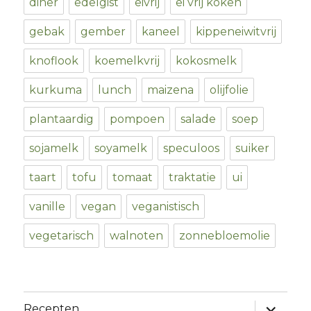
diner
edelgist
eivrij
ei vrij koken
gebak
gember
kaneel
kippeneiwitvrij
knoflook
koemelkvrij
kokosmelk
kurkuma
lunch
maizena
olijfolie
plantaardig
pompoen
salade
soep
sojamelk
soyamelk
speculoos
suiker
taart
tofu
tomaat
traktatie
ui
vanille
vegan
veganistisch
vegetarisch
walnoten
zonnebloemolie
expand
Recepten