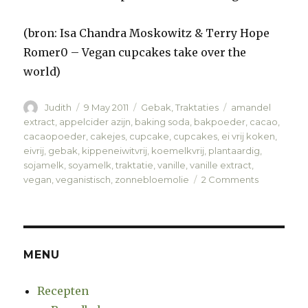
(bron: Isa Chandra Moskowitz & Terry Hope
Romer0 – Vegan cupcakes take over the
world)
Author
Judith
Posted
9 May 2011
Categories
Gebak
,
Traktaties
Tags
amandel
on
extract
,
appelcider azijn
,
baking soda
,
bakpoeder
,
cacao
,
cacaopoeder
,
cakejes
,
cupcake
,
cupcakes
,
ei vrij koken
,
eivrij
,
gebak
,
kippeneiwitvrij
,
koemelkvrij
,
plantaardig
,
sojamelk
,
soyamelk
,
traktatie
,
vanille
,
vanille extract
,
vegan
,
veganistisch
,
zonnebloemolie
2 Comments
on
Choco/vani
cupcakes
met
Pooh
MENU
Recepten