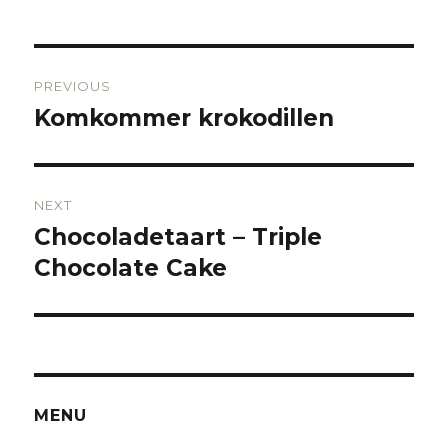
Post
PREVIOUS
navigation
Komkommer krokodillen
Previous
post:
NEXT
Chocoladetaart – Triple
Next
Chocolate Cake
post:
MENU