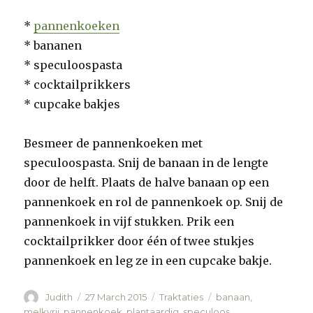
*
pannenkoeken
* bananen
* speculoospasta
* cocktailprikkers
* cupcake bakjes
Besmeer de pannenkoeken met
speculoospasta. Snij de banaan in de lengte
door de helft. Plaats de halve banaan op een
pannenkoek en rol de pannenkoek op. Snij de
pannenkoek in vijf stukken. Prik een
cocktailprikker door één of twee stukjes
pannenkoek en leg ze in een cupcake bakje.
Author
Judith
Posted
27 March 2015
Categories
Traktaties
Tags
banaan
,
on
melkvrij
,
pannenkoek
,
plantaardig
,
speculoos
,