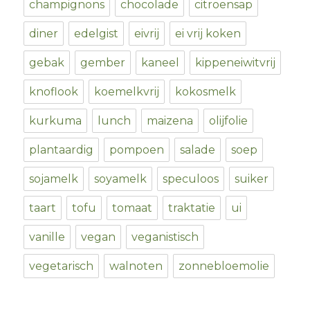
champignons
chocolade
citroensap
diner
edelgist
eivrij
ei vrij koken
gebak
gember
kaneel
kippeneiwitvrij
knoflook
koemelkvrij
kokosmelk
kurkuma
lunch
maizena
olijfolie
plantaardig
pompoen
salade
soep
sojamelk
soyamelk
speculoos
suiker
taart
tofu
tomaat
traktatie
ui
vanille
vegan
veganistisch
vegetarisch
walnoten
zonnebloemolie