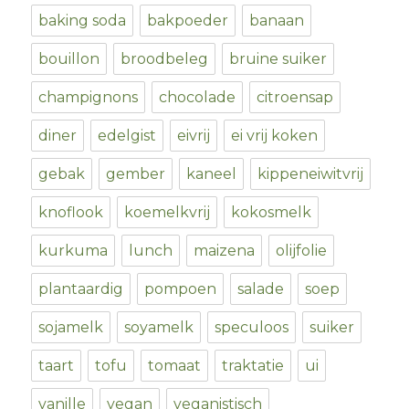
baking soda
bakpoeder
banaan
bouillon
broodbeleg
bruine suiker
champignons
chocolade
citroensap
diner
edelgist
eivrij
ei vrij koken
gebak
gember
kaneel
kippeneiwitvrij
knoflook
koemelkvrij
kokosmelk
kurkuma
lunch
maizena
olijfolie
plantaardig
pompoen
salade
soep
sojamelk
soyamelk
speculoos
suiker
taart
tofu
tomaat
traktatie
ui
vanille
vegan
veganistisch