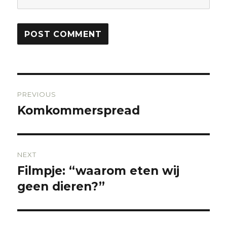
Post
PREVIOUS
navigation
Komkommerspread
Previous
post:
NEXT
Filmpje: “waarom eten wij
Next
geen dieren?”
post: