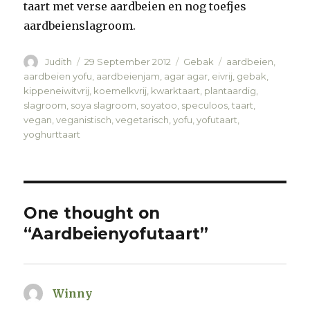
taart met verse aardbeien en nog toefjes
aardbeienslagroom.
Author
Judith
Posted
29 September 2012
Categories
Gebak
Tags
aardbeien
,
on
aardbeien yofu
,
aardbeienjam
,
agar agar
,
eivrij
,
gebak
,
kippeneiwitvrij
,
koemelkvrij
,
kwarktaart
,
plantaardig
,
slagroom
,
soya slagroom
,
soyatoo
,
speculoos
,
taart
,
vegan
,
veganistisch
,
vegetarisch
,
yofu
,
yofutaart
,
yoghurttaart
One thought on
“Aardbeienyofutaart”
Winny
says: